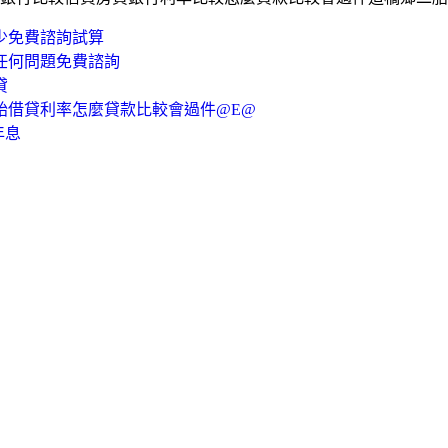
多少免費諮詢試算
任何問題免費諮詢
貸
胎借貸利率怎麼貸款比較會過件@E@
年息