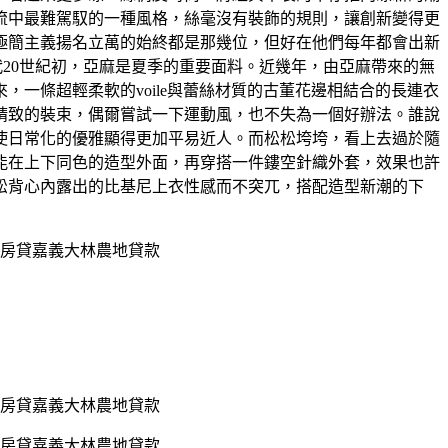
流中最難駕馭的一種風格，絲毫沒有裝飾的規則，讓創新變得更
極簡主義揚名立萬的始終都是那幾位，但好在他們每年都會出新
中的純真年代20世紀初，亞麻是夏季的重要面料。近幾年，由亞麻帶來的無
一條超輕柔軟的voile與蕾絲材質的古董花邊相結合的長連衣
精致的裝束，偶爾嘗試一下運動風，也不失為一個好辦法。誰說
使日常化的優雅顯得更加平易近人。而松松垮垮，看上去過於隨
能在上下同色的造型外面，再穿搭一件鏤空針織外套，效果也許
松背心內露出的比基尼上衣性感而不突兀，搭配造型新潮的下
房貸嘉義大林農地貸款
房貸嘉義大林農地貸款
房貸嘉義大林農地貸款