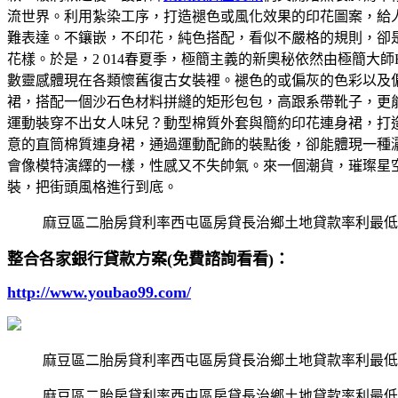
流世界。利用紮染工序，打造褪色或風化效果的印花圖案，給
難表達。不鑲嵌，不印花，純色搭配，看似不嚴格的規則，卻
花樣。於是，2 014春夏季，極簡主義的新奧秘依然由極簡大師Helm
數靈感體現在各類懷舊復古女裝裡。褪色的或偏灰的色彩以及偏
裙，搭配一個沙石色材料拼縫的矩形包包，高跟系帶靴子，更
運動裝穿不出女人味兒？動型棉質外套與簡約印花連身裙，打
意的直筒棉質連身裙，通過運動配飾的裝點後，卻能體現一種
會像模特演繹的一樣，性感又不失帥氣。來一個潮貨，璀璨星
裝，把街頭風格進行到底。
麻豆區二胎房貸利率西屯區房貸長治鄉土地貸款率利最低
整合各家銀行貸款方案(免費諮詢看看)：
http://www.youbao99.com/
麻豆區二胎房貸利率西屯區房貸長治鄉土地貸款率利最低
麻豆區二胎房貸利率西屯區房貸長治鄉土地貸款率利最低