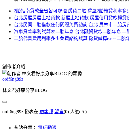
2胎指南貸款全省皆可處理 房貸二胎 房屋2胎轉貸利率
台北房屋房屋土地貸款 新屋土地貸款 房屋信用貸款轉貸
台北民間二胎借款任何問題免費諮詢 台北 員林市二胎房
汽車貸款率利試算表二胎年息 台北融資貸款二胎年息 二
二胎代書費用利率多少免費諮詢試算 房貸試算excel二胎
創作者介紹
ordf6ng89z
林文君好康分享BLOG
ordf6ng89z 發表在
痞客邦
留言
(0)
人氣(
5
)
全站分類：
電玩動漫