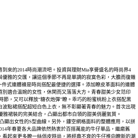
來的2014時尚潮流吧。投資與理財Mia享譽盛名的時尚界4
性與優雅的交匯，讓這個季節不再是單調的寂寞色彩，大膽而復雜
一件式連體褲是時尚搭配最便捷的選擇。添加瞭皮革面料的連體
特別適合溫婉的女性，休閑而又落落大方。青春甜美少女范印
時節，又可以釋放“糖衣炮彈”瞭。乖巧的粉蜜桃粉上衣搭配黑
白波點裙搭配超短白色上衣，無不彰顯著青春的魅力。首次出現
和優雅裙裝的完美結合，凸顯出都市白領的甜美俏麗氣質。
，凸顯出女性的S型曲線。另外，鏤空網格面料的整體應用，以拼
014年春夏各大品牌依然熱衷於百搭萬能的牛仔單品，繼磨舊
，看起來更多瞭一絲俏皮時尚，將經典不衰的牛仔推向瞭新的潮