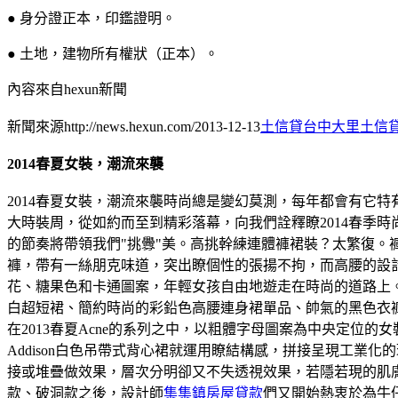
● 身分證正本，印鑑證明。
● 土地，建物所有權狀（正本）。
內容來自hexun新聞
新聞來源http://news.hexun.com/2013-12-13
土信貸台中大里土信
2014春夏女裝，潮流來襲
2014春夏女裝，潮流來襲時尚總是變幻莫測，每年都會有它特
大時裝周，從如約而至到精彩落幕，向我們詮釋瞭2014春季
的節奏將帶領我們"挑釁"美。高挑幹練連體褲裙裝？太繁復
褲，帶有一絲朋克味道，突出瞭個性的張揚不拘，而高腰的設
花、糖果色和卡通圖案，年輕女孩自由地遊走在時尚的道路上。
白超短裙、簡約時尚的彩鉛色高腰連身裙單品、帥氣的黑色衣
在2013春夏Acne的系列之中，以粗體字母圖案為中央定
Addison白色吊帶式背心裙就運用瞭結構感，拼接呈現工
接或堆疊做效果，層次分明卻又不失透視效果，若隱若現的肌膚
款、破洞款之後，設計師
集集鎮房屋貸款
們又開始熱衷於為牛