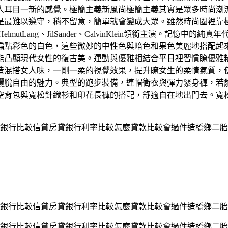
人耳目一新的感覺。極簡主義新風尚極簡主義其實是眾多時尚潮
是最難以遵守，稍不留意，簡單就會變成大眾。雖然時尚圈裡靠
utLang、JilSander、CalvinKlein領銜主演。記憶
點彩色的白色，這些微妙的中性色與暗色和果色美麗地搭配起來，
能凸顯現代女性的復古美。運動與優雅相結合平日裡習慣瞭優雅
造混搭女人味，一剛一柔的視覺效果，提升瞭女生的柔情氣質，
灑脫自由的魅力。典型的跑步裝備，連帽衛衣與彈力緊身褲，若
空背包與寬松針織衫和印花長褲的搭配，舒適自在地出門去。寬
銀行比較信貸房貸銀行利率比較怎麼貸款比較會過件造橋鄉二胎
銀行比較信貸房貸銀行利率比較怎麼貸款比較會過件造橋鄉二胎
銀行比較信貸房貸銀行利率比較怎麼貸款比較會過件造橋鄉二胎