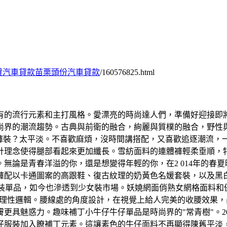
貸汽車貸款苗栗頭份汽車貸款
/160576825.html
有的流行元素和主打風格。愛漂亮的時尚達人們，準備好迎接即將到
時尚界的潮流趨勢。古典與前衛的融合，絢麗與質樸的融合，野
。褲裝？太平淡。不喜歡麻煩，沒時間講搭配，又喜歡追逐潮流，
計理念使得腿部看起來更加纖長。雪紡面料的連體褲輕柔垂順，
無論是青春洋溢的你，還是想變得年輕的你，在2 014年的春夏
褲配以卡通圖案的高跟鞋、復古紋理的奶黃色名媛套裝，以及黑
位的女裝單品，如今也滲透到少女裝市場。妖嬈網面俏熟女網格面料
業化的理性邏輯。腰線處的角度設計，在視覺上給人完美的收腰效果
更具魅惑力。趣味補丁小牛仔牛仔單品是時尚界的"常青樹"。2
仔服裝加入瞭補丁元素。這讓素色的牛仔面料不再顯得陳舊平淡