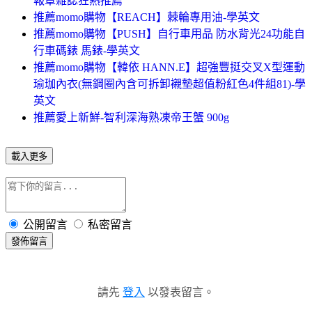
報章雜誌狂熱推薦
推薦momo購物【REACH】棘輪專用油-學英文
推薦momo購物【PUSH】自行車用品 防水背光24功能自
行車碼錶 馬錶-學英文
推薦momo購物【韓依 HANN.E】超強豐挺交叉X型運動
瑜珈內衣(無鋼圈內含可拆卸襯墊超值粉紅色4件組81)-學
英文
推薦愛上新鮮-智利深海熟凍帝王蟹 900g
載入更多
公開留言
私密留言
發佈留言
請先
登入
以發表留言。