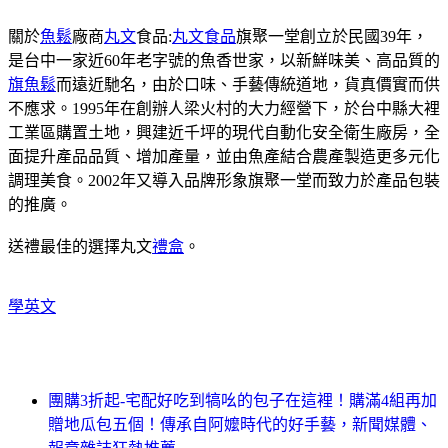
關於
魚鬆
廠商
丸文
食品:
丸文食品
旗聚一堂創立於民國39年，
是台中一家近60年老字號的魚香世家，以新鮮味美、高品質的
旗魚鬆
而遠近馳名，由於口味、手藝傳統道地，貨真價實而供
不應求。1995年在創辦人梁火村的大力經營下，於台中縣大裡
工業區購置土地，興建近千坪的現代自動化安全衛生廠房，全
面提升產品品質、增加產量，並由魚產結合農產製造更多元化
調理美食。2002年又導入品牌形象旗聚一堂而致力於產品包裝
的推廣。
送禮最佳的選擇丸文
禮盒
。
學英文
團購3折起-宅配好吃到犒吆的包子在這裡！購滿4組再加
贈地瓜包五個！傳承自阿嬤時代的好手藝，新聞媒體、