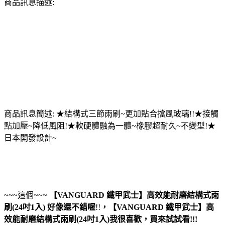
商品訊息描述:
商品訊息簡述: ★結構式三節雨刷~更加貼合擋風玻璃!!★接觸
點加壓~降低風阻!★軟硬體融為一體~橡膠超耐久~不變型!★
日本開發設計~
~~~這個~~~
【VANGUARD 鐵甲武士】高效能耐磨結構式雨
刷(24吋1入)
好像還不錯喔
!!
，
【VANGUARD 鐵甲武士】高
效能耐磨結構式雨刷(24吋1入)
我很喜歡，買來試試看!!!